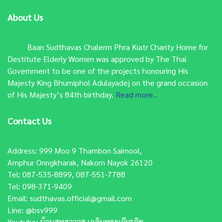
About Us
Baan Sudthavas Chalerm Phra Kiatr Charity Home for
Destitute Elderly Women was approved by The Thai
Government to be one of the projects honouring His
Majesty King Bhumiphol Adulayadej on the grand occasion
of His Majesty’s 84th birthday.
Read more..
Contact Us
Address: 999 Moo 9 Thambon Saimool,
Amphur Onngkharak, Nakorn Nayok 26120
Tel: 087-535-8899, 087-551-7788
Tel: 098-371-9409
Email:
sudthavas.official@gmail.com
Line:
@bsv999
Youtube:
บ้านสุทธาวาส เฉลิมพระเกียรติฯ