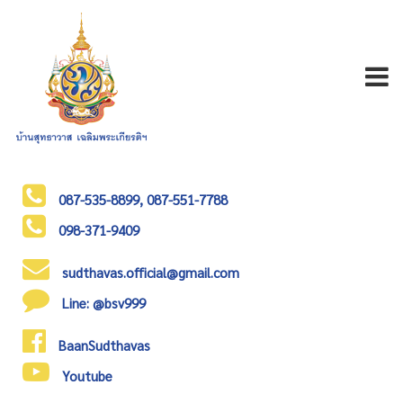
Toggl
naviga
087-535-8899, 087-551-7788
098-371-9409
sudthavas.official@gmail.com
Line: @bsv999
BaanSudthavas
Youtube