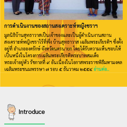
การดำเนินงานของสถานสงเคราะห์หญิงชราฯ
มูลนิธิบ้านสุทธาวาสเป็นเจ้าของและเป็นผู้ดำเนินงานสถาน
สงเคราะห์หญิงชราไร้ที่พึ่ง บ้านสุทธาวาส เฉลิมพระเกียรติฯ ซึ่งตั้ง
อยู่ที่ อำเภอองครักษ์ จังหวัดนครนายก โดยได้รับความเห็นชอบให้
เป็นหนึ่งในโครงการเฉลิมพระเกียรติพระบาทสมเด็จ
พระเจ้าอยู่หัว รัชกาลที่ ๙ อันเนื่องในโอกาสพระราชพิธีมหามงคล
เฉลิมพระชนมพรรษา ๗ รอบ ๕ ธันวาคม ๒๕๕๔
อ่านต่อ..
Introduce