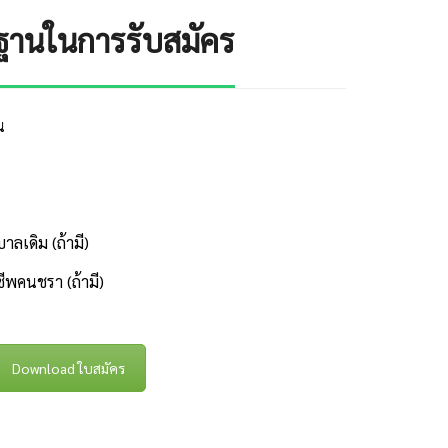
ฐานในการรับสมัคร
น
าลเดิม (ถ้ามี)
ชีพคนชรา (ถ้ามี)
Download ใบสมัคร