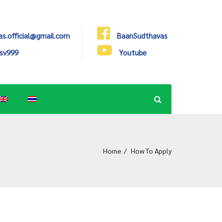
s.official@gmail.com
BaanSudthavas
bsv999
Youtube
Home
How To Apply