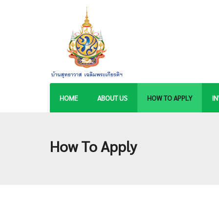
HOME
ABOUT US
HOW TO APPLY
IN
How To Apply